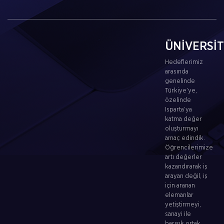
ÜNİVERSİ
Hedeflerimiz
arasında
genelinde
Türkiye’ye,
özelinde
Isparta’ya
katma değer
oluşturmayı
amaç edindik.
Öğrencilerimize
artı değerler
kazandırarak iş
arayan değil, iş
için aranan
elemanlar
yetiştirmeyi,
sanayi ile
barışık ortak